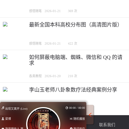
感悟随笔
2026-01-21
369 次
最新全国本科高校分布图（高清图片版）
感悟随笔
2026-01-21
422 次
如何屏蔽电脑端、蜘蛛、微信和 QQ 的请
求
各类教程
2026-01-20
210 次
李山玉老师八卦象数疗法经典案例分享
00:00 / 00:00
感悟随笔
2025-11-20
273 次
出现又离开 (Live)
梁博
随机播放
关于我们
版权声明
联系我们
我是唱作人 第...
歌词开启